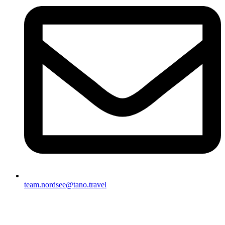
team.nordsee@tano.travel