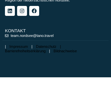
Region der niedersächsischen Nordsee.
KONTAKT
team.nordsee@tano.travel
|
Impressum
|
Datenschutz |
Barrierefreiheitserklärung
|
Bildnachweise